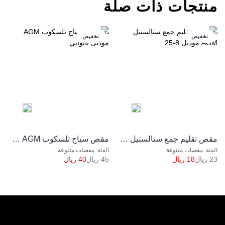
منتجات ذات صلة
تخفيض
تخفيض
مقص تقليم جمع ستالستيل AGM موديل 8-25
ﻣﻘﺺ ﺳﻴﺎج ﺗﻠﺴﻜﻮب AGM ﻣﻮدﻳﻞ ﺗﺎﻳﻮاﻧﻲ
مقصات متنوعة
مقصات متنوعة
23
ريال
18
ريال
45
ريال
40
ريال