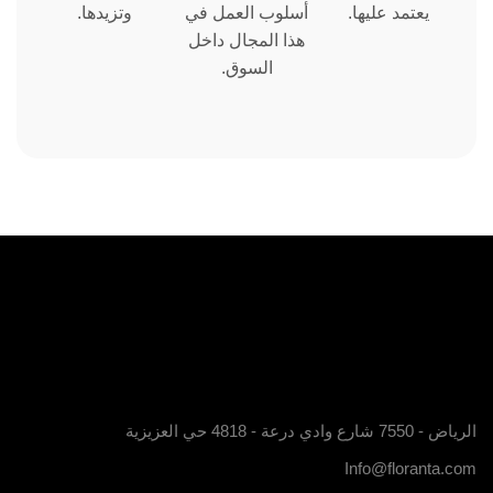
يعتمد عليها.
أسلوب العمل في
وتزيدها.
هذا المجال داخل
السوق.
الرياض - 7550 شارع وادي درعة - 4818 حي العزيزية
Info@floranta.com