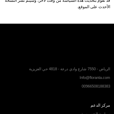
قد نقوم بتحديث هذه السياسة من وقت لآخر، وسيتم نشر النسخة
الأحدث على الموقع.
الرياض - 7550 شارع وادي درعة - 4818 حي العزيزية
Info@floranta.com
00966508188383
مركز الدعم
سياسة الخصوصية