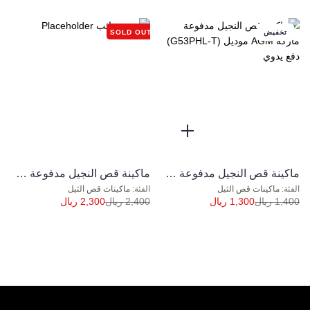
تخفيض
SOLD OUT
ماكينة قص النجيل مدفوعة ماركة AGM موديل (G53PHL-T) دفع يدوي
ﻣﺎﻛﻴﻨﺔ ﻗﺺ اﻟﻨﺠﻴﻞ ﻣﺪﻓﻮﻋﺔ ﻣﺎرﻛﺔ ﻣﻮدﻳﻞ ( G53PHL-V ) HONDA 200C دﻓﻊ ذاﺗﻲ
ماكينات قص الثيل
ماكينات قص الثيل
1,400
ريال
1,300
ريال
2,400
ريال
2,300
ريال