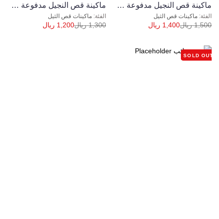
ﻣﺎﻛﻴﻨﺔ ﻗﺺ اﻟﻨﺠﻴﻞ ﻣﺪﻓﻮﻋﺔ ﻣﺎركة AGM L موديل ( G53SHL-T ) دفع ذاتي
ماكينة قص النجيل مدفوعة ماركة AGM موديل ( G46PHL-B1) دفع يدوي
ماكينات قص الثيل
ماكينات قص الثيل
1,500
ريال
1,400
ريال
1,300
ريال
1,200
ريال
SOLD OUT