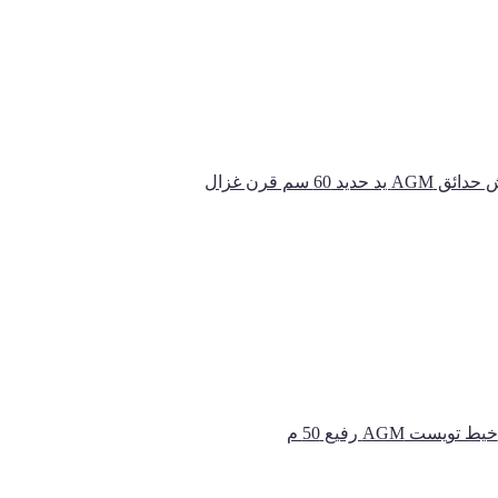
 ﻳﺪ ﺣﺪﻳﺪ 60 ﺳﻢ ﻗﺮن ﻏﺰال
ﺧﻴﻂ ﺗﻮﻳﺴﺖ AGM رﻓﻴﻊ 50 م