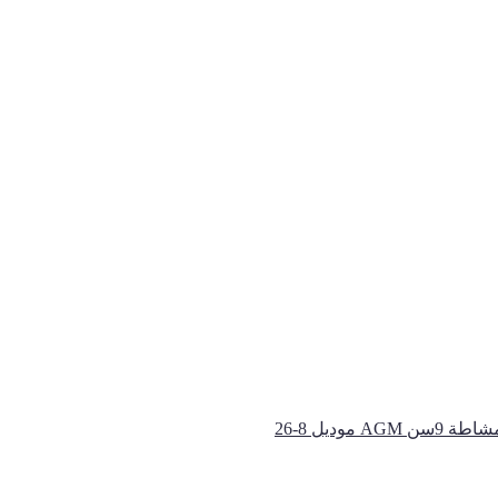
طة 9سن AGM موديل 8-26