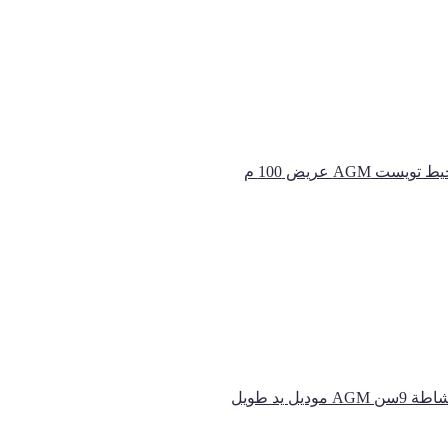
ﻂ ﺗﻮﻳﺴﺖ AGM ﻋﺮﻳﺾ 100 م
سن AGM موديل يد طويل