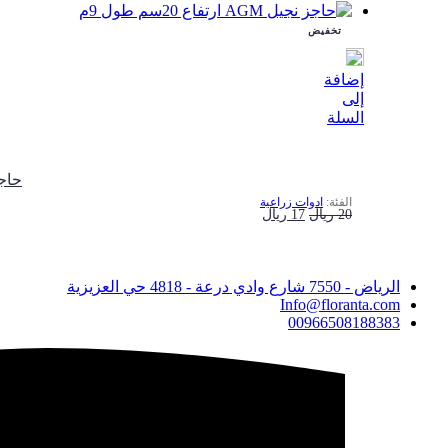
الأصلي
الحالي
تخفيض
هو:
هو:
35 ريال.
30 ريال.
إضافة
إلى
السلة
حاجز نجيل 
ادوات زراعية
السعر
السعر
20
ريال
17
ريال
الأصلي
الحالي
هو:
هو:
الرياض - 7550 شارع وادي درعة - 4818 حي العزيزية
20 ريال.
17 ريال.
Info@floranta.com
00966508188383