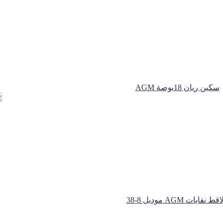
ﺳﻜﻴﻦ رﻳﺎن 18بوصة AGM
ﻗﻂ ﻧﻔﺎﻳﺎت AGM موديل 8-38