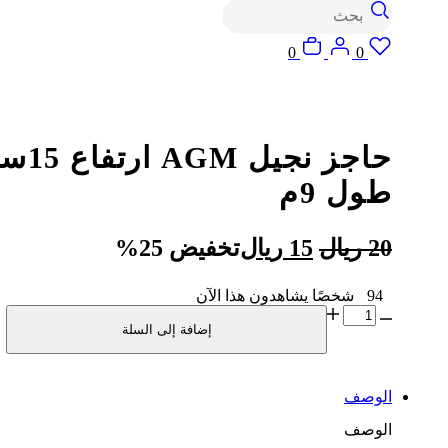
البحث
Login
Wishlist
السلة
0
0
حاجز نجيل AGM ا
طول 9م
السعر
السعر
20
ريال
15
ريال
تخفيض 25%
الأصلي
الحالي
94
شخصًا يشاهدون هذا الآن
هو:
هو:
كمية
20 ريال.
15 ريال.
إضافة إلى السلة
حاجز
نجيل
AGM
ارتفاع
الوصف
15سم
طول
الوصف
9م