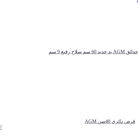
 60 ﺳﻢ ﺳﻼح رﻓﻴﻊ 9 ﺳﻢ
قرص دائري 40سن AGM