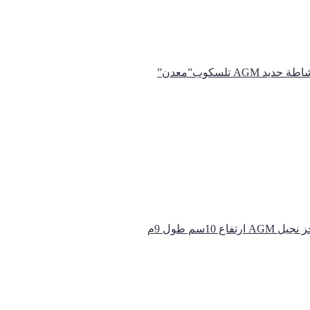
 ﺣﺪﻳﺪ AGM ﺗﻠﺴﻜﻮب”معدن”
AGM ارتفاع 10سم طول 9م