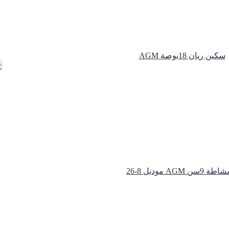
ﺳﻜﻴﻦ رﻳﺎن 18بوصة AGM
طة 9سن AGM موديل 8-26