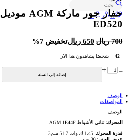
البحث
حفار جور ماركة AGM موديل
Login
Wishlist
السلة
0
0
ED520
السعر
السعر
700
ريال
650
ريال
تخفيض 7%
الأصلي
الحالي
42
شخصًا يشاهدون هذا الآن
هو:
هو:
700 ريال.
650 ريال.
كمية
إضافة إلى السلة
حفار
جور
ماركة
AGM
الوصف
موديل
المواصفات
ED520
الوصف
اﻟﻤﺤﺮك
: ﺛﻨﺎﺋﻲ اﻷﺷﻮاط AGM 1E44F
ﻗﺪرة اﻟﻤﺤﺮك
: 1.45 ك وات 51.7 ﺳﻢ3
ﻋﺮض اﻟﺤﻔﺮ
: 30 ﺳﻢ