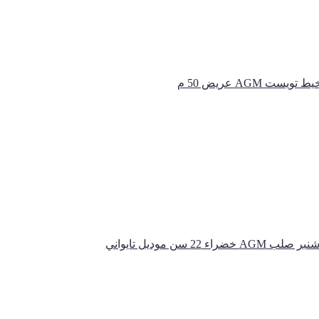
ﻂ ﺗﻮﻳﺴﺖ AGM ﻋﺮﻳﺾ 50 م
ﺧﻀﺮاء 22 ﺳﻦ ﻣﻮدﻳﻞ ﺗﺎﻳﻮاﻧﻲ