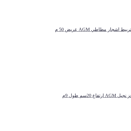
ﻴﻂ اشجار مطاطي AGM ﻋﺮﻳﺾ 50 م
AGM ارتفاع 20سم طول 9م