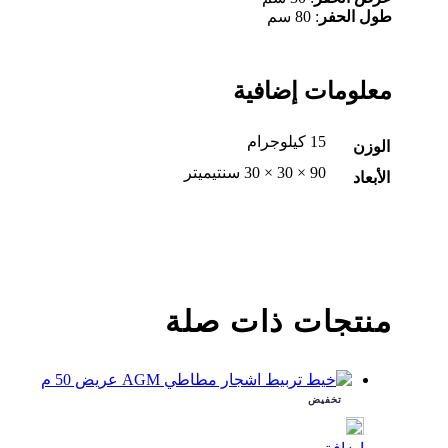
ﻃﻮل اﻟﺤﻔﺮ
: 80 ﺳﻢ
معلومات إضافية
15 كيلوجرام
الوزن
90 × 30 × 30 سنتيميتر
الأبعاد
منتجات ذات صلة
تخفيض