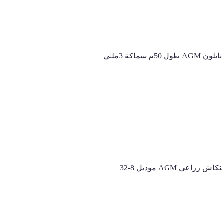
A ﻃﻮل 50م ﺳﻤﺎﻛﺔ 3ﻣﻠﻠﻲ
اش زراعي AGM موديل 8-32