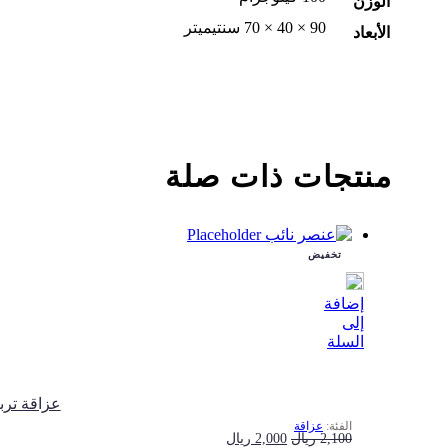
الوزن
90 × 40 × 70 سنتيميتر
الأبعاد
منتجات ذات صلة
تخفيض
إضافة
إلى
السلة
عزاقة تربة ماركة AGM مو
عزاقة
السعر
السعر
2,100
ريال
2,000
ريال