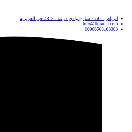
الأصلي
الحالي
هو:
هو:
الرياض - 7550 شارع وادي درعة - 4818 حي العزيزية
2,100 ريال.
2,000 ريال.
Info@floranta.com
00966508188383