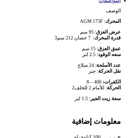
المواصفات
(
950A
الوصف
)
(
اﻟﻤﺤﺮك
: AGM 173F
ديزل
)
ﻋﺮض اﻟﻌﺰق
: 95 ﺳﻢ
ﻗﺪرة اﻟﻤﺤﺮك
: 7 ﺣﺼﺎن 212 ﺳﻢ3
ﻋﻤﻖ اﻟﻌﺰق
: 15 ﺳﻢ
ﺳﻌﻪ اﻟﻮﻗﻮد
: 2.5 ﻟﺘﺮ
ﻋﺪد اﻷﺳﻠﺤﺔ
: 24 ﺳﻼح
ﻧﻘﻞ اﻟﺤﺮﻛﺔ
: ﺟﻴﺮ
اﻟﻜﻔﺮات:
400 – 8
الحركة
: ﻟﻸﻣﺎم 2 للخلف2
ﺳﻌﺔ زﻳﺖ اﻟﺠﻴﺮ
: 1.5 ﻟﺘﺮ
معلومات إضافية
100 كيلوجرام