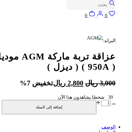
البحث
Login
Wishlist
السلة
0
0
البراند:
عزاقة تربة ماركة AGM 
( 950A ) ( ديزل )
السعر
السعر
3,000
ريال
2,800
ريال
تخفيض 7%
الأصلي
الحالي
39
شخصًا يشاهدون هذا الآن
هو:
هو:
كمية
3,000 ريال.
2,800 ريال.
إضافة إلى السلة
عزاقة
تربة
ماركة
AGM
الوصف
موديل