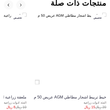
منتجات ذات صلة
تخفيض
تخفيض
ﺧﻴﻂ ﺗﺮﺑﻴﻂ اشجار مطاطي AGM ﻋﺮﻳﺾ 50 م
ﻣﻠﻌﻘﺔ زراﻋﻴﺔ AGM ﻣﻮدﻳﻞ 27-8
ادوات زراعية
ادوات زراعية
20
ريال
15
ريال
10
ريال
8
ريال