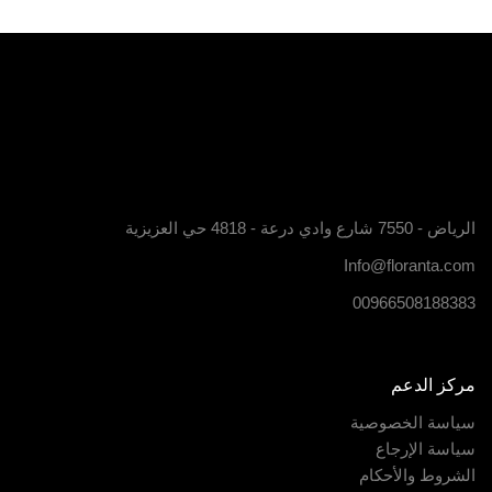
الرياض - 7550 شارع وادي درعة - 4818 حي العزيزية
Info@floranta.com
00966508188383
مركز الدعم
سياسة الخصوصية
سياسة الإرجاع
الشروط والأحكام