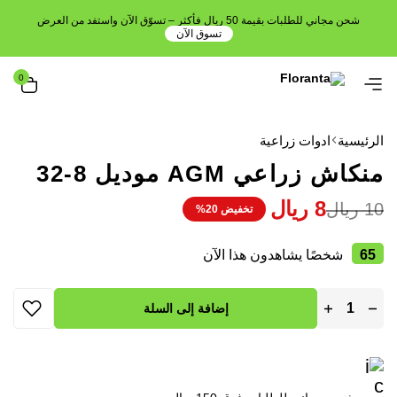
شحن مجاني للطلبات بقيمة 50 ريال فأكثر – تسوّق الآن واستفد من العرض
تسوق الآن
0
الرئيسية
ادوات زراعية
منكاش زراعي AGM موديل 8-32
8
ريال
10
ريال
تخفيض 20%
65
شخصًا يشاهدون هذا الآن
إضافة إلى السلة