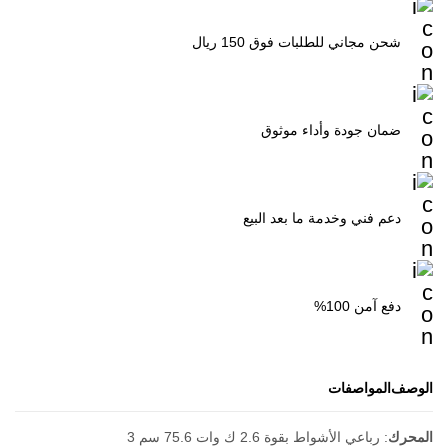
شحن مجاني للطلبات فوق 150 ريال
ضمان جودة وأداء موثوق
دعم فني وخدمة ما بعد البيع
دفع آمن 100%
الوصف
المواصفات
المحرك
: رﺑﺎﻋﻲ اﻷﺷﻮاط ﺑﻘﻮة 2.6 ك وات 75.6 ﺳﻢ 3