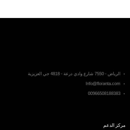
الرياض - 7550 شارع وادي درعة - 4818 حي العزيزية
Info@floranta.com
00966508188383
مركز الدعم