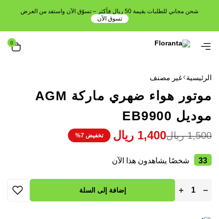
شحن مجاني للطلبات بقيمة 50 ريال فأكثر – تسوّق الآن واستفد من العرض
تسوق الآن
0
الرئيسية
غير مصنف
موتور هواء ضهري ماركة AGM
موديل EB9900
1,400
ريال
1,500
ريال
تخفيض 7%
33
شخصًا يشاهدون هذا الآن
إضافة إلى السلة