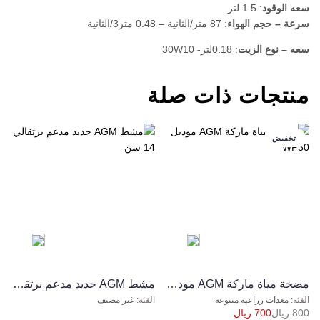
ﺳﻌﻪ اﻟﻮﻗﻮد
: 1.5 ﻟﺘﺮ
ﺳﺮﻋﺔ – ﺣﺠﻢ اﻟﻬﻮاء
: 87 ﻣﺘﺮ/اﻟﺜﺎﻧﻴﺔ – 0.48 ﻣﺘﺮ3/اﻟﺜﺎﻧﻴﺔ
ﺳﻌﻪ – ﻧﻮع اﻟﺰﻳﺖ
: 0.18لتر- 30W10
منتجات ذات صلة
تخفيض
مضخة مياة ماركة AGM موديل WP30
ﻣﺸﻂ AGM ﺣﺪﻳﺪ ﻣﺪﻋﻢ برتقالي 14 ﺳﻦ
معدات زراعية متنوعة
غير مصنف
800
ريال
700
ريال